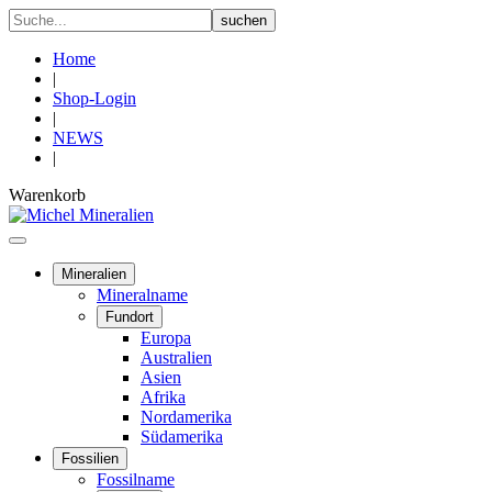
Home
|
Shop-Login
|
NEWS
|
Warenkorb
Mineralien
Mineralname
Fundort
Europa
Australien
Asien
Afrika
Nordamerika
Südamerika
Fossilien
Fossilname