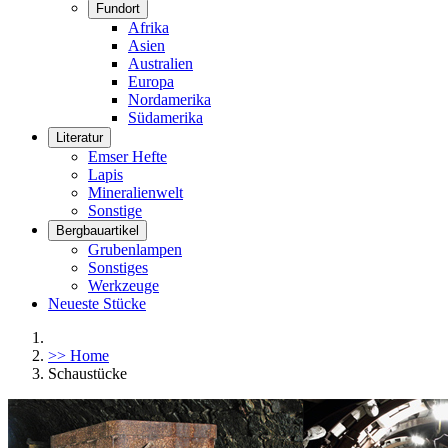
Fundort
Afrika
Asien
Australien
Europa
Nordamerika
Südamerika
Literatur
Emser Hefte
Lapis
Mineralienwelt
Sonstige
Bergbauartikel
Grubenlampen
Sonstiges
Werkzeuge
Neueste Stücke
>> Home
Schaustücke