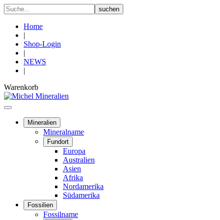
Home
|
Shop-Login
|
NEWS
|
Warenkorb
Mineralien
Mineralname
Fundort
Europa
Australien
Asien
Afrika
Nordamerika
Südamerika
Fossilien
Fossilname