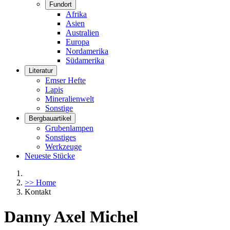
Fundort
Afrika
Asien
Australien
Europa
Nordamerika
Südamerika
Literatur
Emser Hefte
Lapis
Mineralienwelt
Sonstige
Bergbauartikel
Grubenlampen
Sonstiges
Werkzeuge
Neueste Stücke
>> Home
Kontakt
Danny Axel Michel