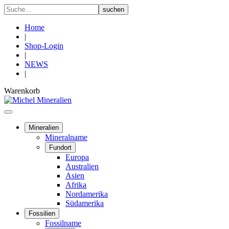
Home
|
Shop-Login
|
NEWS
|
Warenkorb
Mineralien
Mineralname
Fundort
Europa
Australien
Asien
Afrika
Nordamerika
Südamerika
Fossilien
Fossilname