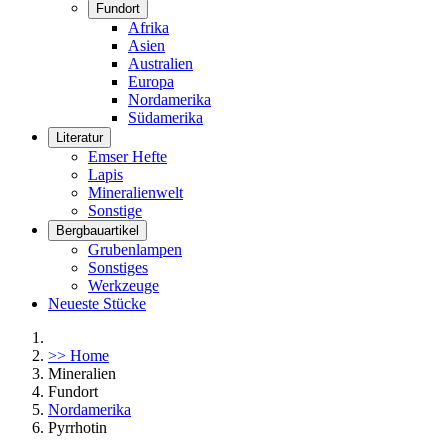
Fundort
Afrika
Asien
Australien
Europa
Nordamerika
Südamerika
Literatur
Emser Hefte
Lapis
Mineralienwelt
Sonstige
Bergbauartikel
Grubenlampen
Sonstiges
Werkzeuge
Neueste Stücke
>> Home
Mineralien
Fundort
Nordamerika
Pyrrhotin