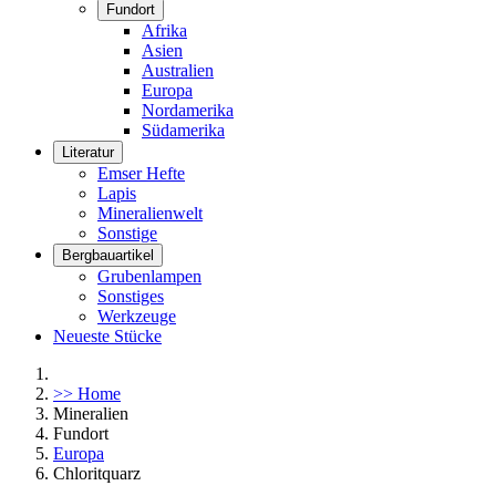
Fundort
Afrika
Asien
Australien
Europa
Nordamerika
Südamerika
Literatur
Emser Hefte
Lapis
Mineralienwelt
Sonstige
Bergbauartikel
Grubenlampen
Sonstiges
Werkzeuge
Neueste Stücke
>> Home
Mineralien
Fundort
Europa
Chloritquarz