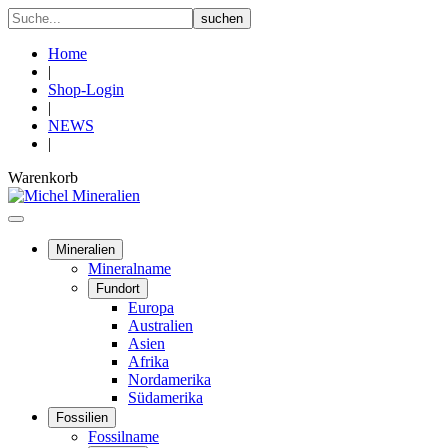
Home
|
Shop-Login
|
NEWS
|
Warenkorb
Mineralien
Mineralname
Fundort
Europa
Australien
Asien
Afrika
Nordamerika
Südamerika
Fossilien
Fossilname