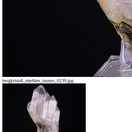
bergkristall_miehlen_taunus_0239.jpg