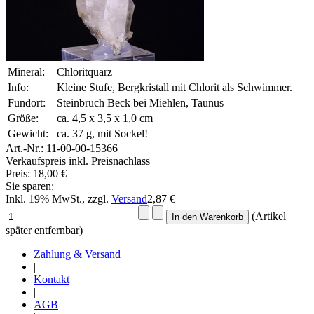
Mineral:
Chloritquarz
Info:
Kleine Stufe, Bergkristall mit Chlorit als Schwimmer.
Fundort:
Steinbruch Beck bei Miehlen, Taunus
Größe:
ca. 4,5 x 3,5 x 1,0 cm
Gewicht:
ca. 37 g, mit Sockel!
Art.-Nr.:
11-00-00-15366
Verkaufspreis inkl. Preisnachlass
Preis:
18,00 €
Sie sparen:
Inkl. 19% MwSt., zzgl.
Versand
2,87 €
(Artikel
später entfernbar)
Zahlung & Versand
|
Kontakt
|
AGB