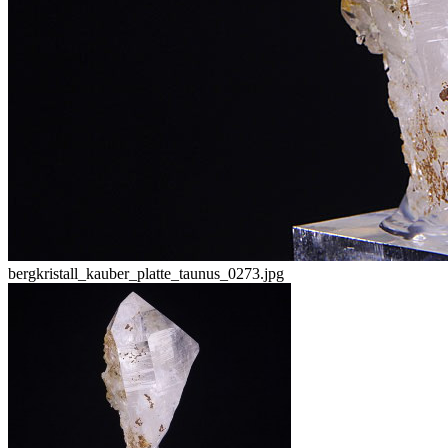
bergkristall_kauber_platte_taunus_0273.jpg