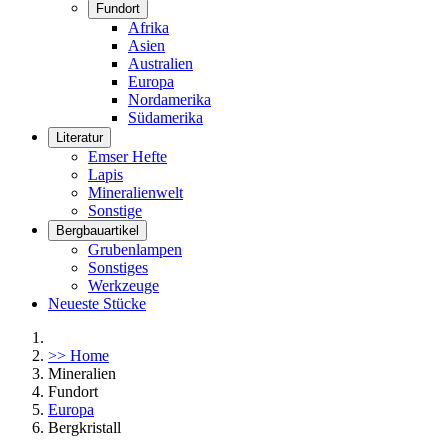
Fundort
Afrika
Asien
Australien
Europa
Nordamerika
Südamerika
Literatur
Emser Hefte
Lapis
Mineralienwelt
Sonstige
Bergbauartikel
Grubenlampen
Sonstiges
Werkzeuge
Neueste Stücke
>> Home
Mineralien
Fundort
Europa
Bergkristall