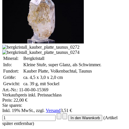
Mineral:
Bergkristall
Info:
Kleine Stufe, super Glanz, als Schwimmer.
Fundort:
Kauber Platte, Volkenbachtal, Taunus
Größe:
ca. 4,5 x 3,0 x 2,0 cm
Gewicht:
ca. 39 g, mit Sockel
Art.-Nr.:
11-00-00-15369
Verkaufspreis inkl. Preisnachlass
Preis:
22,00 €
Sie sparen:
Inkl. 19% MwSt., zzgl.
Versand
3,51 €
(Artikel
später entfernbar)