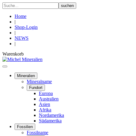
Home
|
Shop-Login
|
NEWS
|
Warenkorb
Mineralien
Mineralname
Fundort
Europa
Australien
Asien
Afrika
Nordamerika
Südamerika
Fossilien
Fossilname