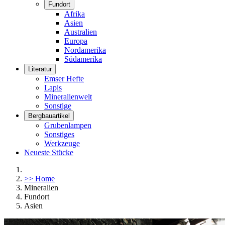
Fundort
Afrika
Asien
Australien
Europa
Nordamerika
Südamerika
Literatur
Emser Hefte
Lapis
Mineralienwelt
Sonstige
Bergbauartikel
Grubenlampen
Sonstiges
Werkzeuge
Neueste Stücke
>> Home
Mineralien
Fundort
Asien