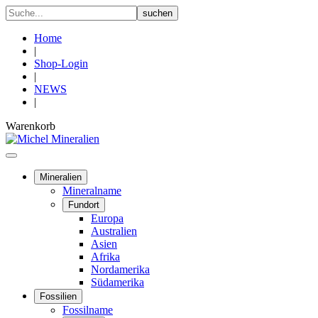
Home
|
Shop-Login
|
NEWS
|
Warenkorb
Mineralien
Mineralname
Fundort
Europa
Australien
Asien
Afrika
Nordamerika
Südamerika
Fossilien
Fossilname