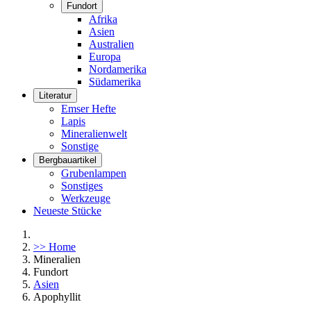
Fundort
Afrika
Asien
Australien
Europa
Nordamerika
Südamerika
Literatur
Emser Hefte
Lapis
Mineralienwelt
Sonstige
Bergbauartikel
Grubenlampen
Sonstiges
Werkzeuge
Neueste Stücke
>> Home
Mineralien
Fundort
Asien
Apophyllit