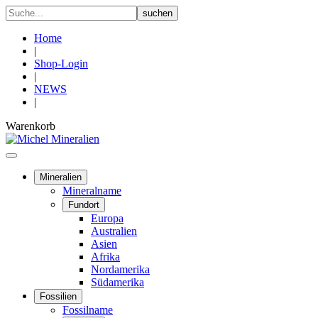
Home
|
Shop-Login
|
NEWS
|
Warenkorb
Mineralien
Mineralname
Fundort
Europa
Australien
Asien
Afrika
Nordamerika
Südamerika
Fossilien
Fossilname