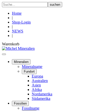
Home
|
Shop-Login
|
NEWS
|
Warenkorb
Mineralien
Mineralname
Fundort
Europa
Australien
Asien
Afrika
Nordamerika
Südamerika
Fossilien
Fossilname