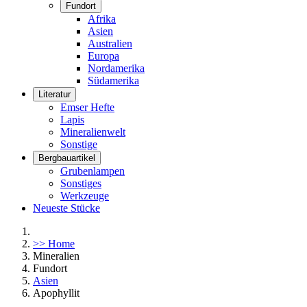
Fundort
Afrika
Asien
Australien
Europa
Nordamerika
Südamerika
Literatur
Emser Hefte
Lapis
Mineralienwelt
Sonstige
Bergbauartikel
Grubenlampen
Sonstiges
Werkzeuge
Neueste Stücke
>> Home
Mineralien
Fundort
Asien
Apophyllit